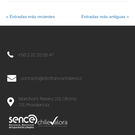
« Entradas más recientes
Entradas más antiguas »
+56 2 22 25 55 47
+56 2 22 25 55 47
contacto@oticfrancochileno.cl
Marchant Pereira 201, Oficina
701, Providencia.