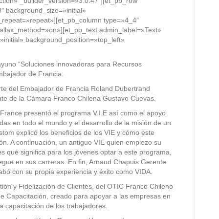
ction» _builder_version=»3.0.47″][et_pb_row
″ background_size=»initial»
_repeat=»repeat»][et_pb_column type=»4_4″
arallax_method=»on»][et_pb_text admin_label=»Text»
initial» background_position=»top_left»
esayuno “Soluciones innovadoras para Recursos
mbajador de Francia.
arte del Embajador de Francia Roland Dubertrand
ente de la Cámara Franco Chilena Gustavo Cuevas.
France presentó el programa V.I.E así como el apoyo
as en todo el mundo y el desarrollo de la misión de un
stom explicó los beneficios de los VIE y cómo este
ión. A continuación, un antiguo VIE quien empiezo su
s qué significa para los jóvenes optar a este programa,
egue en sus carreras. En fin, Arnaud Chapuis Gerente
bó con su propia experiencia y éxito como VIDA.
ión y Fidelización de Clientes, del OTIC Franco Chileno
e Capacitación, creado para apoyar a las empresas en
ara capacitación de los trabajadores.