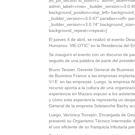
[et_pb_section fb_built=»1″ admin_label=»se
admin_label=»row» _builder_version=»3.0.48
background_position=»top_left» background
_builder_version=»3.0.47″ parallax=»off» p
_builder_version=»3.0.74″ background_size=»
background_repeat=»repeat»]
El jueves 4 de abril, se realizó el evento D
Humanos: VIE-OTIC” en la Residencia del E
Se inauguró el evento con un discurso de p
seguido de una palabra de parte del presid
Bruno Tessier, Gerente General de Business 
de Business France a las empresas implantad
V.I.E. en las empresas. Luego, la empresa Al
recurso aporta a la cultura de una organizac
experiencia en Mazars expuso a los asistente
y cómo esta experiencia representa un desp
General de la empresa Soletanche Bachy aca
Luego, Verónica Torrejón, Encargada de Gest
presentó su Organismo Técnico Intermedio d
el uso eficiente de su franquicia tributaria p