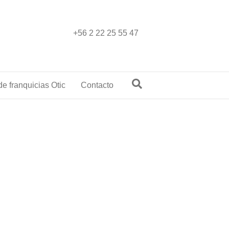
+56 2 22 25 55 47
e franquicias Otic
Contacto