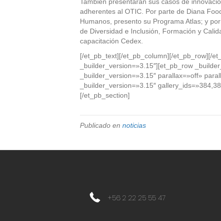
También presentarán sus casos de innovaci
adherentes al OTIC. Por parte de Diana Foo
Humanos, presento su Programa Atlas; y por 
de Diversidad e Inclusión, Formación y Calid
capacitación Cedex.
[/et_pb_text][/et_pb_column][/et_pb_row][/et
_builder_version=»3.15″][et_pb_row _builde
_builder_version=»3.15″ parallax=»off» para
_builder_version=»3.15″ gallery_ids=»384,38
[/et_pb_section]
Publicado en
noticias
+56 2 22 25 55 47
+56 2 22 25 55 47