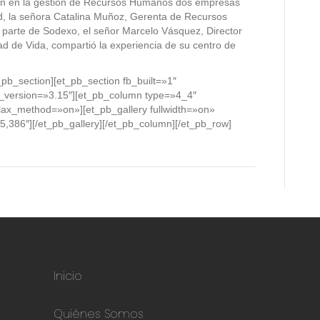
ón en la gestión de Recursos Humanos dos empresas
d, la señora Catalina Muñoz, Gerenta de Recursos
parte de Sodexo, el señor Marcelo Vásquez, Director
ad de Vida, compartió la experiencia de su centro de
_pb_section][et_pb_section fb_built=»1″
r_version=»3.15″][et_pb_column type=»4_4″
llax_method=»on»][et_pb_gallery fullwidth=»on»
5,386″][/et_pb_gallery][/et_pb_column][/et_pb_row]
Inicio
Quiénes Somos