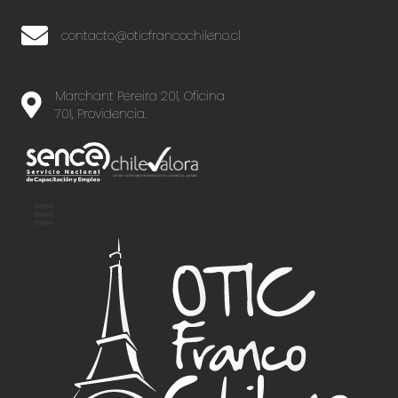
contacto@oticfrancochileno.cl
Marchant Pereira 201, Oficina
701, Providencia.