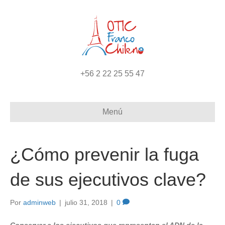
+56 2 22 25 55 47
Menú
¿Cómo prevenir la fuga
de sus ejecutivos clave?
Por
adminweb
|
julio 31, 2018
|
0
Conservar a los ejecutivos que representan el ADN de la