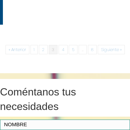
« Anterior
1
2
3
4
5
…
8
Siguiente »
Coméntanos tus
necesidades