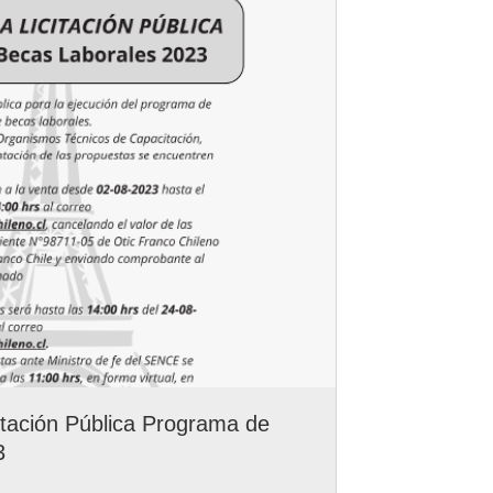
itación Pública Programa de
Nuevos Val
3
enero 6, 2023