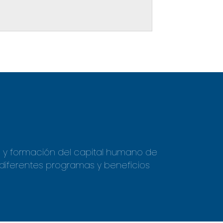
lo y formación
del capital humano de
 diferentes programas y beneficios