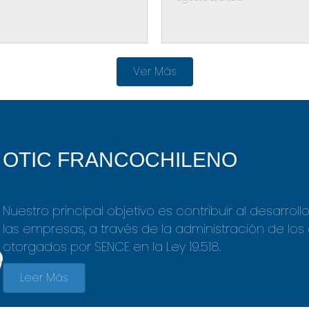
Ver Más
OTIC FRANCOCHILENO
Nuestro principal objetivo es contribuir al desarrol
las empresas, a través de la administración
de los
otorgados por SENCE en
la Ley 19.518.
Leer Más