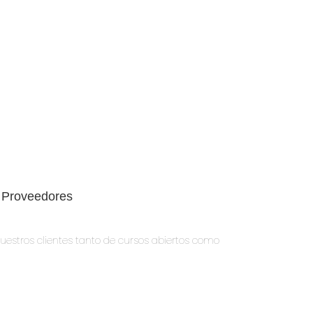
 Proveedores
estros clientes tanto de cursos abiertos como