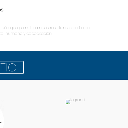
os
nsión que permita a nuestros clientes participar
tal humano y capacitación.
TIC