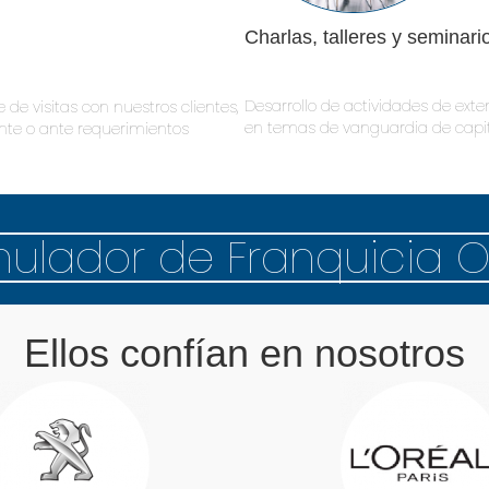
Charlas, talleres y seminari
Desarrollo de actividades de exte
e visitas con nuestros clientes,
en temas de vanguardia de capi
nte o ante requerimientos
mulador de Franquicia O
Ellos confían en nosotros