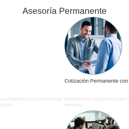
Asesoría Permanente
Cotización Permanente con
os los beneficios y herramientas
Gestionamos cotizaciones para nu
taria)
cerrados.