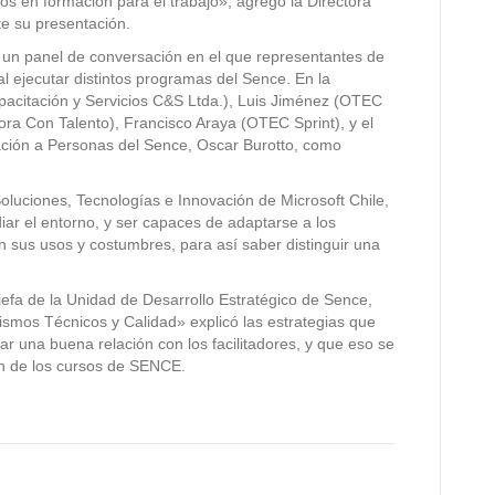
 en formación para el trabajo», agregó la Directora
te su presentación.
ó un panel de conversación en el que representantes de
l ejecutar distintos programas del Sence. En la
pacitación y Servicios C&S Ltda.), Luis Jiménez (OTEC
tora Con Talento), Francisco Araya (OTEC Sprint), y el
ación a Personas del Sence, Oscar Burotto, como
Soluciones, Tecnologías e Innovación de Microsoft Chile,
iar el entorno, y ser capaces de adaptarse a los
 sus usos y costumbres, para así saber distinguir una
a jefa de la Unidad de Desarrollo Estratégico de Sence,
smos Técnicos y Calidad» explicó las estrategias que
ar una buena relación con los facilitadores, y que eso se
ón de los cursos de SENCE.