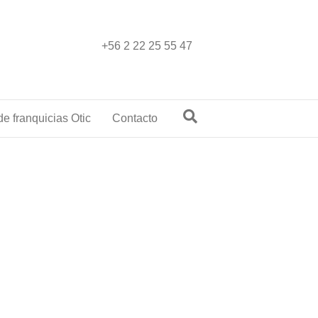
+56 2 22 25 55 47
e franquicias Otic
Contacto